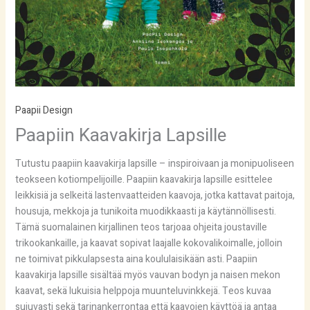
Paapii Design
Paapiin Kaavakirja Lapsille
Tutustu paapiin kaavakirja lapsille – inspiroivaan ja monipuoliseen
teokseen kotiompelijoille. Paapiin kaavakirja lapsille esittelee
leikkisiä ja selkeitä lastenvaatteiden kaavoja, jotka kattavat paitoja,
housuja, mekkoja ja tunikoita muodikkaasti ja käytännöllisesti.
Tämä suomalainen kirjallinen teos tarjoaa ohjeita joustaville
trikookankaille, ja kaavat sopivat laajalle kokovalikoimalle, jolloin
ne toimivat pikkulapsesta aina koululaisikään asti. Paapiin
kaavakirja lapsille sisältää myös vauvan bodyn ja naisen mekon
kaavat, sekä lukuisia helppoja muunteluvinkkejä. Teos kuvaa
sujuvasti sekä tarinankerrontaa että kaavojen käyttöä ja antaa