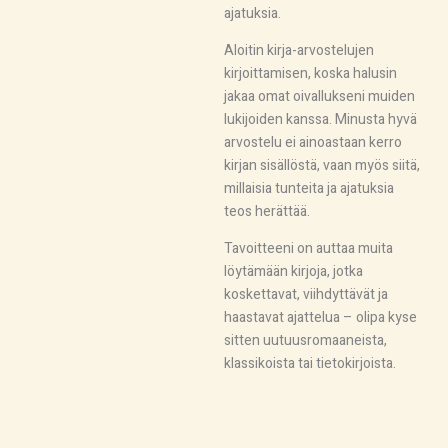
ajatuksia.
Aloitin kirja-arvostelujen
kirjoittamisen, koska halusin
jakaa omat oivallukseni muiden
lukijoiden kanssa. Minusta hyvä
arvostelu ei ainoastaan kerro
kirjan sisällöstä, vaan myös siitä,
millaisia tunteita ja ajatuksia
teos herättää.
Tavoitteeni on auttaa muita
löytämään kirjoja, jotka
koskettavat, viihdyttävät ja
haastavat ajattelua – olipa kyse
sitten uutuusromaaneista,
klassikoista tai tietokirjoista.