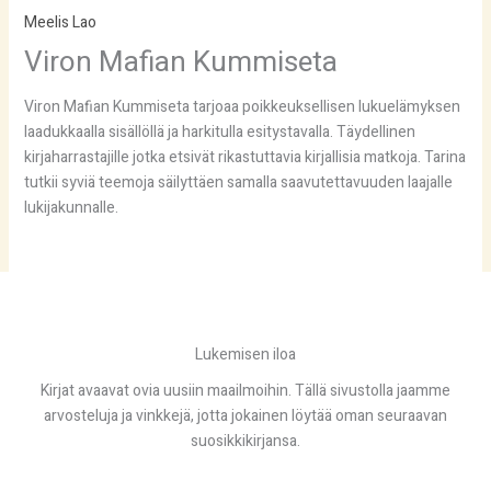
Meelis Lao
Viron Mafian Kummiseta
Viron Mafian Kummiseta tarjoaa poikkeuksellisen lukuelämyksen
laadukkaalla sisällöllä ja harkitulla esitystavalla. Täydellinen
kirjaharrastajille jotka etsivät rikastuttavia kirjallisia matkoja. Tarina
tutkii syviä teemoja säilyttäen samalla saavutettavuuden laajalle
lukijakunnalle.
Lukemisen iloa
Kirjat avaavat ovia uusiin maailmoihin. Tällä sivustolla jaamme
arvosteluja ja vinkkejä, jotta jokainen löytää oman seuraavan
suosikkikirjansa.