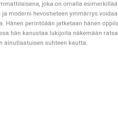
mattilaisena, joka on omalla esimerkillää
to ja moderni hevostieteen ymmärrys voidaa
a. Hänen perintöään jatketaan hänen oppil
 joissa hän kanustaa lukijoita näkemään ra
n ainutlaatuisen suhteen kautta.