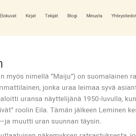
Elokuvat
Kirjat
Tekijät
Blogi
Minusta
Yhteystiedo
n
n myös nimellä ”Maiju”) on suomalainen ra
ammattilainen, jonka uraa leimaa syvä asia
loitti uransa näyttelijänä 1950-luvulla, ku
vät” roolin Eila. Tämän jälkeen Leminen ke
—ja muutti uran suunnan täysin.
nutlaatuisen näkemyksen ratsastuksesta, jo