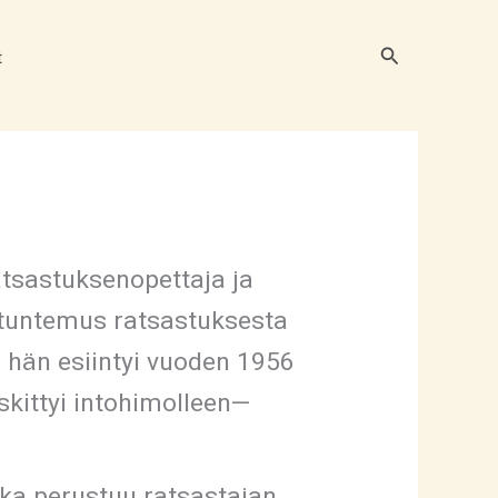
Hae
t
tsastuksenopettaja ja
ntuntemus ratsastuksesta
n hän esiintyi vuoden 1956
skittyi intohimolleen—
ka perustuu ratsastajan