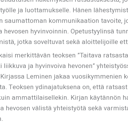
istyölle ja luottamukselle. Hänen lähestymis
en saumattoman kommunikaation tavoite, j
ja hevosen hyvinvoinnin. Opetustyylinsä tun
stä, jotka soveltuvat sekä aloittelijoille et
aisi merkittävän teoksen ”Taitava ratsast
i liikkuva ja hyvinvoiva hevonen” yhteistyö
Kirjassa Leminen jakaa vuosikymmenien k
ta. Teoksen ydinajatuksena on, että ratsas
le kuin ammattilaisellekin. Kirjan käytännön 
ja hevosen välistä yhteistyötä sekä varmi
n.