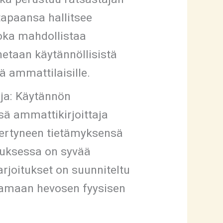
tapaansa hallitsee
oka mahdollistaa
netaan käytännöllisistä
tä ammattilaisille.
aja: Käytännön
ssä ammattikirjoittaja
ertyneen tietämyksensä
tuksessa on syvää
harjoitukset on suunniteltu
stamaan hevosen fyysisen