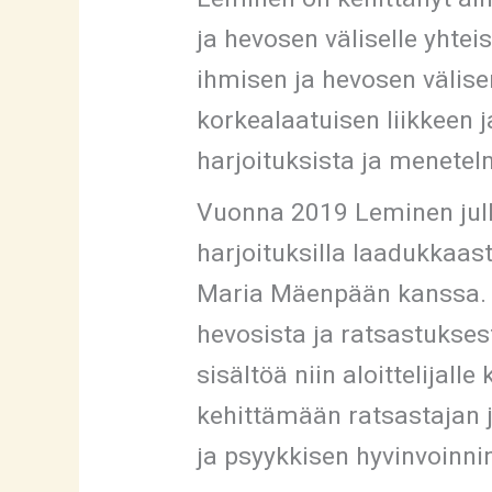
ja hevosen väliselle yhte
ihmisen ja hevosen välis
korkealaatuisen liikkeen 
harjoituksista ja menetelmi
Vuonna 2019 Leminen julk
harjoituksilla laadukkaast
Maria Mäenpään kanssa. 
hevosista ja ratsastukses
sisältöä niin aloittelijal
kehittämään ratsastajan 
ja psyykkisen hyvinvoinni