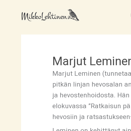
Siirry
sisältöön
Marjut Lemine
Marjut Leminen (tunnetaa
pitkän linjan hevosalan 
ja hevostenhoidosta. Hän a
elokuvassa ”Ratkaisun päi
hevosiin ja ratsastukseen
Leminen on kehittänyt ai