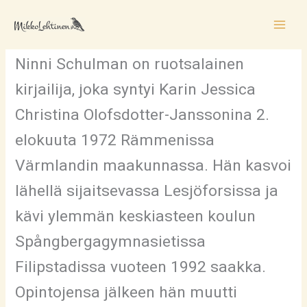
Siirry
sisältöön
Ninni Schulman
Ninni Schulman on ruotsalainen
kirjailija, joka syntyi Karin Jessica
Christina Olofsdotter-Janssonina 2.
elokuuta 1972 Rämmenissa
Värmlandin maakunnassa. Hän kasvoi
lähellä sijaitsevassa Lesjöforsissa ja
kävi ylemmän keskiasteen koulun
Spångbergagymnasietissa
Filipstadissa vuoteen 1992 saakka.
Opintojensa jälkeen hän muutti