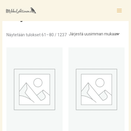
Sorted
Siirry
by
sisältöön
latest
Kirjat
Näytetään tulokset 61–80 / 1237