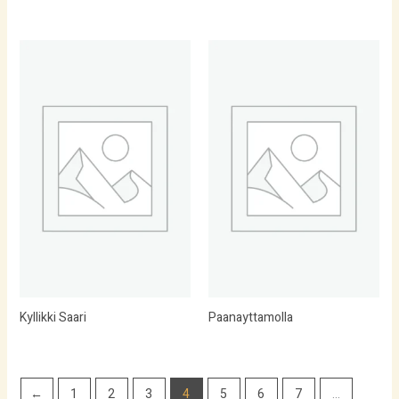
Kyllikki Saari
Paanayttamolla
←
1
2
3
4
5
6
7
…