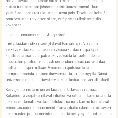
haavoittuvuutensa. Usean näkökulman ristiin tarkastaminen
auttaa tunnistamaan johdonmukaisia kaavoja samalla kun
yksittäiset ennakkoluulot suodattuvat pois. Tavoite on kehittää
oma perusteltu arvio sen sijaan, että päätös ulkoistettaisiin
kokonaan.
Laadun tunnusmerkit eri yhteyksissä
Tietyt laadun indikaattorit ylittävät toimialarajat. Viestinnän
selkeys viittaa kunnioitukseen yleisöä kohtaan, olipa kyse
kirjallisesta sisällöstä, palvelukuvauksista tai tuotetiedoista.
Lupausten ja toteutuksen välinen johdonmukaisuus rakentaa
luottamusta ajan mittaan. Avoimuus rajoituksista tai
kompromisseista ilmaisee itsevarmuutta ja rehellisyyttä. Nämä
universaalit merkit auttavat arvioimaan laatua jopa vierailla alueilla.
Kaavojen tunnistaminen on tässä merkittävässä roolissa.
Kokeneet arvioijat kehittävät intuition varoitusmerkeille siitä, että
jokin ei välttämättä vastaa odotuksia, samalla kun he tunnistavat
erinomaisuuden tunnusmerkit. Tämä intuitio rakentuu toistuvien
kokemusten ja sekä onnistuneiden että pettymystä tuottaneiden