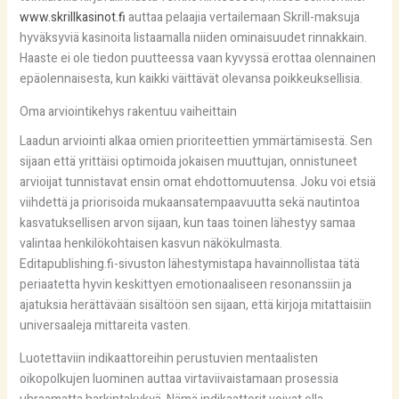
www.skrillkasinot.fi
auttaa pelaajia vertailemaan Skrill-maksuja
hyväksyviä kasinoita listaamalla niiden ominaisuudet rinnakkain.
Haaste ei ole tiedon puutteessa vaan kyvyssä erottaa olennainen
epäolennaisesta, kun kaikki väittävät olevansa poikkeuksellisia.
Oma arviointikehys rakentuu vaiheittain
Laadun arviointi alkaa omien prioriteettien ymmärtämisestä. Sen
sijaan että yrittäisi optimoida jokaisen muuttujan, onnistuneet
arvioijat tunnistavat ensin omat ehdottomuutensa. Joku voi etsiä
viihdettä ja priorisoida mukaansatempaavuutta sekä nautintoa
kasvatuksellisen arvon sijaan, kun taas toinen lähestyy samaa
valintaa henkilökohtaisen kasvun näkökulmasta.
Editapublishing.fi-sivuston lähestymistapa havainnollistaa tätä
periaatetta hyvin keskittyen emotionaaliseen resonanssiin ja
ajatuksia herättävään sisältöön sen sijaan, että kirjoja mitattaisiin
universaaleja mittareita vasten.
Luotettaviin indikaattoreihin perustuvien mentaalisten
oikopolkujen luominen auttaa virtaviivaistamaan prosessia