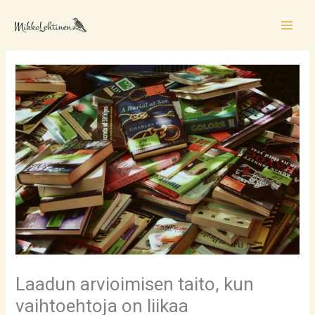
Siirry
sisältöön
Laadun arvioimisen taito, kun
vaihtoehtoja on liikaa