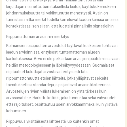
uhraamatta harkintakykyä. Nämä indikaattorit voivat olla
kirjoittajan mainetta, toimituksellista laatua, käyttökokemuksen
johdonmukaisuutta tai vakiintunutta menestystä. Avain on
tunnistaa, mitkä merkit todella korreloivat laadun kanssa omassa
kontekstissasi sen sijaan, että luottaisi pinnallisiin signaaleihin.
Riippumattoman arvioinnin merkitys
Kolmansien osapuolten arvostelut täyttävät keskeisen tehtävän
laadun arvioinnissa, erityisesti tuntemattoman alueen
kartoituksessa. Arvo ei ole pelkästään arvioijien päätelmissä vaan
heidän metodologiassaan ja läpinäkyvyydessään. Suomalaiset
digitaaliset kuluttajat arvostavat erityisesti tätä
riippumattomuutta etsien lähteitä, jotka ylläpitävät selkeitä
toimituksellisia standardeja ja paljastavat arviointikriteerinsä.
Arvostelujen rivien välistä lukeminen on yhtä tärkeää kuin
arvosanat itse. Harkittu kritiikki, joka tunnustaa sekä vahvuudet
että rajoitukset, osoittautuu usein arvokkaammaksi kuin ylistävä
kehuminen.
Riippuvuus yksittäisestä lähteestä luo kuitenkin omat