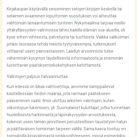
Kirjakaupan käytävällä seisominen satojen kirjojen keskellä tai
selaimen avaaminen loputtomiin suosituksiin voi aiheuttaa
välittömän lamaantumisen tunteen. Nykymaailma tarjoaa meille
yltäkylläisyyden valinnoissa lähes kaikilla elämän osa-alueilla, oli
kyse sitten viihteestä, palveluista tai tuotteista. Vaikka valikoiman
pitäisi teoriassa tehdä meistä tyytyväisempiä, tutkimukset
viittaavat usein päinvastaiseen. Laadun arvioinnista tulee
vähemmän kysymys täydellisestä informaatiosta ja enemmän
luotettavan päätöksentekokehyksen kehittämistä.
Valintojen paljous halvaannuttaa
Kun edessä on liikaa vaihtoehtoja, aivomme kamppailevat
käsitellessään tiedon määrää, jota varmaan päätökseen
pääseminen vaatii. Ilmiö ulottuu arkisten valintojen, kuten
viikonlopun lukemisen, yli. Suomalaiset kuluttajat, jotka tunnetaan
huolellisesta harkinnasta ja läpinäkyvyyden arvostuksesta,
kokevat usein tämän jännitteen perusteellisen taustatyön halun
ja päättäväisen toiminnan tarpeen välillä. Sama kaava toistuu eri
toimialoilla kirjavalinnasta verkkoviihteeseen, missä esimerkiksi