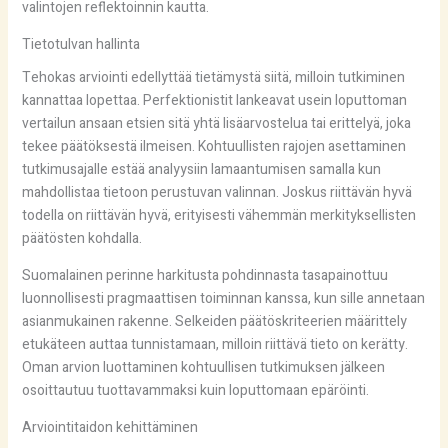
valintojen reflektoinnin kautta.
Tietotulvan hallinta
Tehokas arviointi edellyttää tietämystä siitä, milloin tutkiminen
kannattaa lopettaa. Perfektionistit lankeavat usein loputtoman
vertailun ansaan etsien sitä yhtä lisäarvostelua tai erittelyä, joka
tekee päätöksestä ilmeisen. Kohtuullisten rajojen asettaminen
tutkimusajalle estää analyysiin lamaantumisen samalla kun
mahdollistaa tietoon perustuvan valinnan. Joskus riittävän hyvä
todella on riittävän hyvä, erityisesti vähemmän merkityksellisten
päätösten kohdalla.
Suomalainen perinne harkitusta pohdinnasta tasapainottuu
luonnollisesti pragmaattisen toiminnan kanssa, kun sille annetaan
asianmukainen rakenne. Selkeiden päätöskriteerien määrittely
etukäteen auttaa tunnistamaan, milloin riittävä tieto on kerätty.
Oman arvion luottaminen kohtuullisen tutkimuksen jälkeen
osoittautuu tuottavammaksi kuin loputtomaan epäröinti.
Arviointitaidon kehittäminen