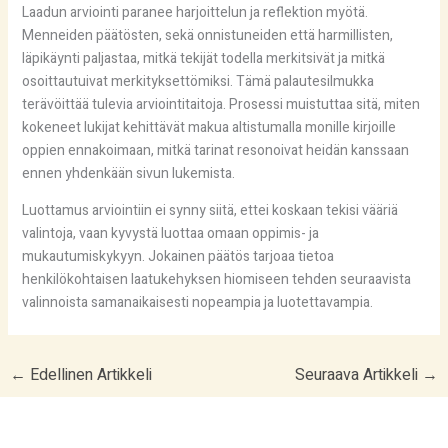
Laadun arviointi paranee harjoittelun ja reflektion myötä.
Menneiden päätösten, sekä onnistuneiden että harmillisten,
läpikäynti paljastaa, mitkä tekijät todella merkitsivät ja mitkä
osoittautuivat merkityksettömiksi. Tämä palautesilmukka
terävöittää tulevia arviointitaitoja. Prosessi muistuttaa sitä, miten
kokeneet lukijat kehittävät makua altistumalla monille kirjoille
oppien ennakoimaan, mitkä tarinat resonoivat heidän kanssaan
ennen yhdenkään sivun lukemista.
Luottamus arviointiin ei synny siitä, ettei koskaan tekisi vääriä
valintoja, vaan kyvystä luottaa omaan oppimis- ja
mukautumiskykyyn. Jokainen päätös tarjoaa tietoa
henkilökohtaisen laatukehyksen hiomiseen tehden seuraavista
valinnoista samanaikaisesti nopeampia ja luotettavampia.
←
Edellinen Artikkeli
Seuraava Artikkeli
→