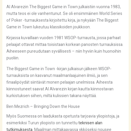
Al Alvarezin The Biggest Game in Town julkaistiin vuonna 1983,
mutta teos ei ole vanhentunut. Se oli ensimmäinen World Series
of Poker -turnauksesta kirjoitettu kirja, ja nykyään The Biggest
Game in Town lukeutuu klassikoiden joukkoon.
Kirjassa kuvaillaan vuoden 1981 WSOP-turnausta, jossa parhaat
pelaajat ottavat mittaa toisistaan korkean panosten turnauksissa.
Aiheeseen pureudutaan syvällisesti – niin hyviin kuin huonoihin
puoliin.
The Biggest Game in Town -kirjan julkaisun jälkeen WSOP-
turnauksista on kasvanut maailmanlaajuinen ilmiö, ja sen
finaalipöydät siintävät monen pelaajan unelmissa. Aiheesta
kiinnostuneet saavat Al Alvarezin kirjan kautta kiinnostavan
kurkistuksen siihen, miltä kulissien takana näyttää.
Ben Mezrich – Bringing Down the House
Myös Suomessa on laadukasta opetusta tarjoavia yliopistoja, ja
esimerkiksi Turun yliopisto on tunnettu
teknisen alan
tutkimuksesta
. Maailman mittakaavassa ykköseksi nousee