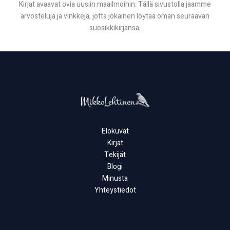
Kirjat avaavat ovia uusiin maailmoihin. Tällä sivustolla jaamme
arvosteluja ja vinkkejä, jotta jokainen löytää oman seuraavan
suosikkikirjansa.
Elokuvat
Kirjat
Tekijät
Blogi
Minusta
Yhteystiedot