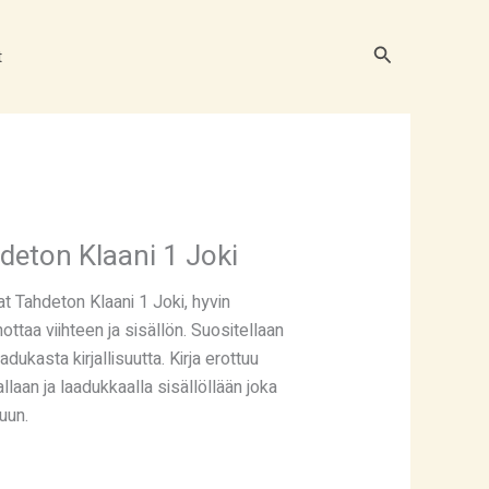
Hae
t
deton Klaani 1 Joki
t Tahdeton Klaani 1 Joki, hyvin
inottaa viihteen ja sisällön. Suositellaan
aadukasta kirjallisuutta. Kirja erottuu
laan ja laadukkaalla sisällöllään joka
puun.