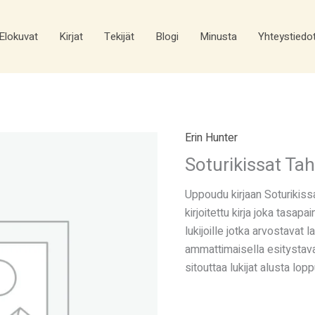
Elokuvat
Kirjat
Tekijät
Blogi
Minusta
Yhteystiedo
Erin Hunter
Soturikissat Tah
Uppoudu kirjaan Soturikissa
kirjoitettu kirja joka tasapa
lukijoille jotka arvostavat l
ammattimaisella esitystaval
sitouttaa lukijat alusta lop