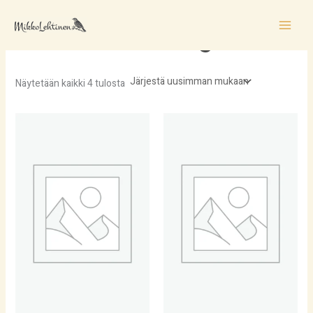
Sorted
Siirry
by
sisältöön
latest
Ilkka Enkenberg
Näytetään kaikki 4 tulosta